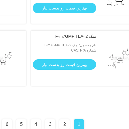
بهترین قیمت رو بدست بیار
نمک 2'-F-m7GMP TEA
نام محصول: نمک 2'-F-m7GMP TEA
شماره CAS: N/A
بهترین قیمت رو بدست بیار
6
5
4
3
2
1