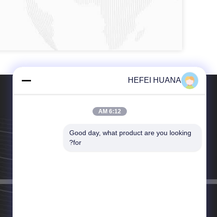
HEFEI HUANA
6:12 AM
Good day, what product are you looking 
تلفن：86-157-5542-6646
for?
ایمیل：sales@huanaok.com.cn