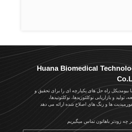
Huana Biomedical Technol
Co.
نا بیومدیکل راه حل های یکپارچه ای را برای تحقیق و
، تولید و بازاریابی نوکلئوزیدها، نوکلئوتیدها،
رمیدیت ها و رنگ های اصلاح شده ارائه می دهد
ر چه زودتر باهاتون تماس ميگيريم