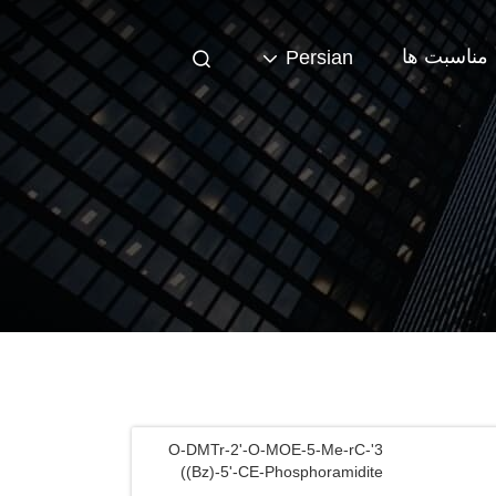
مناسبت ها
Persian
3'-O-DMTr-2'-O-MOE-5-Me-rC
((Bz)-5'-CE-Phosphoramidite