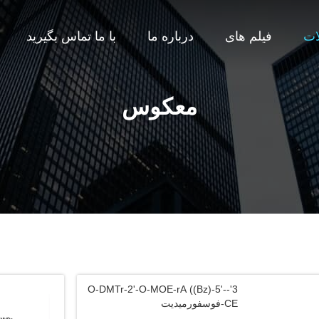
ات
فیلم های
درباره ما
با ما تماس بگیرید
معکوس
3'-O-DMTr-2'-O-MOE-rA ((Bz)-5'-
CE-فوسفورمیدیت