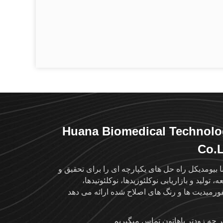
Huana Biomedical Technol
Co.
نا بیومدیکل راه حل های یکپارچه ای را برای تحقیق و
، تولید و بازاریابی نوکلئوزیدها، نوکلئوتیدها،
رمیدیت ها و رنگ های اصلاح شده ارائه می دهد
ر چه زودتر باهاتون تماس ميگيريم