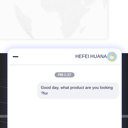
HEFEI HUANA
1:37 PM
Good day, what product are you looking 
تلفن：86-157-5542-6646
for?
ایمیل：sales@huanaok.com.cn