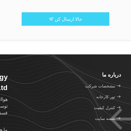
حالا ارسال کن
درباره ما
ogy
مشخصات شرکت
Ltd
تور کارخانه
هواا
توسعه
کنترل کیفیت
فسفو
نقشه سایت
ما ه