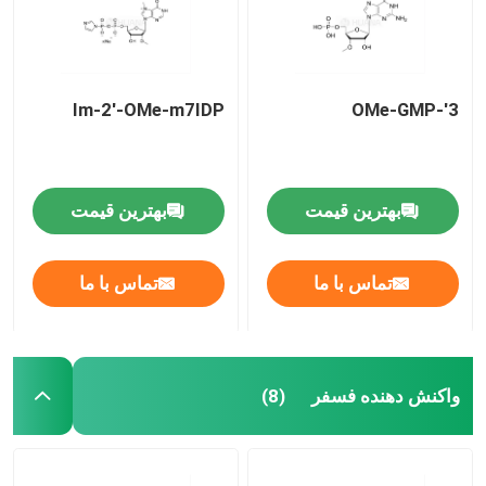
Im-2'-OMe-m7IDP
3'-OMe-GMP
بهترین قیمت
بهترین قیمت
تماس با ما
تماس با ما
صفحه اصلی
واکنش دهنده فسفر
(8)
محصولات
فیلم های