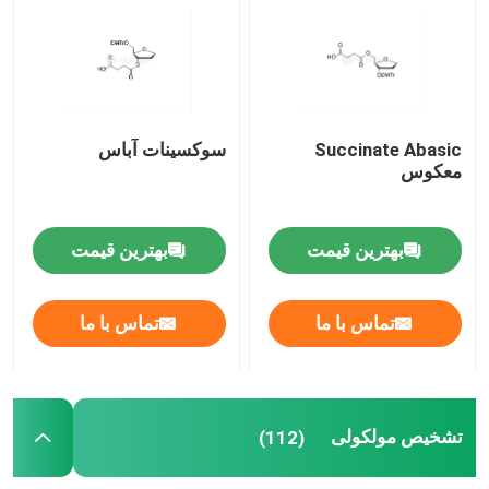
مواد اولیه mRNA
واکنش دهنده فسفر
Succinate Abasic
سوکسینات آباس
معکوس
سوکینات
بهترین قیمت
بهترین قیمت
نوکلئوزیدها
تماس با ما
تماس با ما
تشخیص مولکولی
رنگ های فلورسنت
تشخیص مولکولی
(112)
واکنش دهنده های سنتز اولیگو