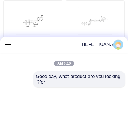
سیستم تحویل
خدمات سفارشی
فلوروسئین-۱۲-دوتپ 1
نمک دی سدیم dADP
HEFEI HUANA
میلیمتر محلول سدیم
6:10 AM
بهترین قیمت
بهترین قیمت
Good day, what product are you looking 
for?
تماس با ما
تماس با ما
بیشتر ببینید