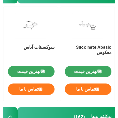
سیستم تحویل
خدمات سفارشی
Succinate Abasic
سوکسینات آباس
معکوس
بهترین قیمت
بهترین قیمت
تماس با ما
تماس با ما
نوکلئوزیدها
(162)