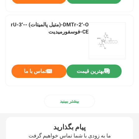
DMTr-2'-O-(متیل پالمیتات) -rU-3'-
CE-فوسفورمیدیت
بهترین قیمت
تماس با ما
بیشتر ببینید
پیام بگذارید
ما به زودی با شما تماس خواهیم گرفت