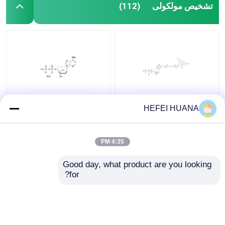
تشخیص مولکولی
(112)
فلوروسئین-۱۲-دوتپ 1
نمک دی سدیم dADP
HEFEI HUANA
میلیمتر محلول سدیم
4:35 PM
بهترین قیمت
بهترین قیمت
Good day, what product are you looking 
for?
تماس با ما
تماس با ما