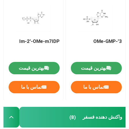
درباره ما
تور کارخانه
Im-2'-OMe-m7IDP
3'-OMe-GMP
کنترل کیفیت
بهترین قیمت
بهترین قیمت
با ما تماس بگیرید
تماس با ما
تماس با ما
اخبار
موارد
واکنش دهنده فسفر
(8)
فوسفورامیدیت