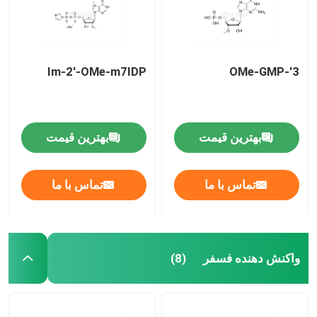
Im-2'-OMe-m7IDP
3'-OMe-GMP
بهترین قیمت
بهترین قیمت
تماس با ما
تماس با ما
صفحه اصلی
واکنش دهنده فسفر
(8)
محصولات
فیلم های