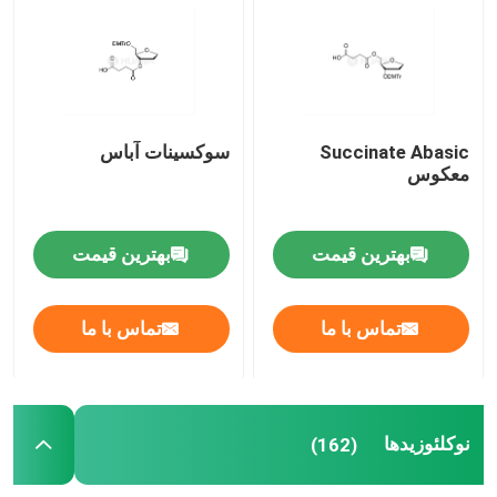
مواد اولیه mRNA
واکنش دهنده فسفر
Succinate Abasic
سوکسینات آباس
معکوس
سوکینات
بهترین قیمت
بهترین قیمت
نوکلئوزیدها
تماس با ما
تماس با ما
تشخیص مولکولی
رنگ های فلورسنت
نوکلئوزیدها
(162)
واکنش دهنده های سنتز اولیگو