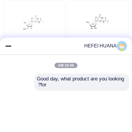
سیستم تحویل
خدمات سفارشی
3'-O-DMTr-2'-O-Me-rG
rG ((iBu)
HEFEI HUANA
((iBu)
10:46 AM
بهترین قیمت
بهترین قیمت
Good day, what product are you looking 
for?
تماس با ما
تماس با ما
بیشتر ببینید