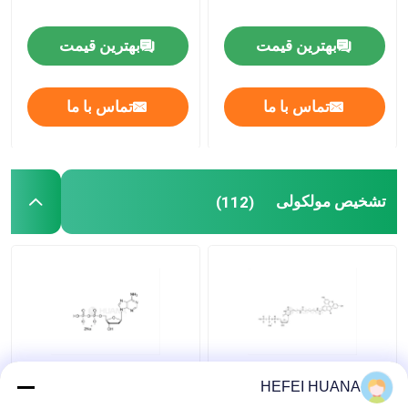
بهترین قیمت
بهترین قیمت
تماس با ما
تماس با ما
تشخیص مولکولی
(112)
فلوروسئین-۱۲-دوتپ 1
نمک دی سدیم dADP
HEFEI HUANA
میلیمتر محلول سدیم