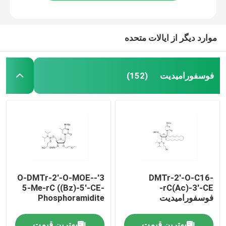
موارد دیگر از ایالات متحده
فوسفورامیدیت
(152)
صفحه اصلی
3'-O-DMTr-2'-O-MOE-
DMTr-2'-O-C16-
5-Me-rC ((Bz)-5'-CE-
rC(Ac)-3'-CE-
محصولات
فوسفورامیدیت
Phosphoramidite
فیلم های
بهترین قیمت
بهترین قیمت