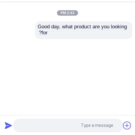
2:43 PM
بهترین قیمت
بهترین قیمت
Good day, what product are you looking 
for?
تماس با ما
تماس با ما
بیشتر ببینید
خانه
دربارهی ما
تماس با ما
Desktop Site
نقشه سایت
سیاست حفظ حریم خصوصی
کیفیت
فوسفورامیدیت
کارخانه چین.Copyright © 2025
Huana Biomedical Technology Co.Ltd. All Rights
Reserved.