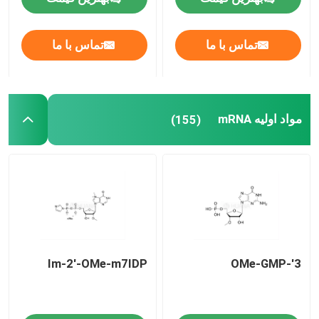
درباره ما
تماس با ما
تماس با ما
تور کارخانه
مواد اولیه mRNA
(155)
کنترل کیفیت
با ما تماس بگیرید
اخبار
Im-2'-OMe-m7IDP
3'-OMe-GMP
موارد
فوسفورامیدیت