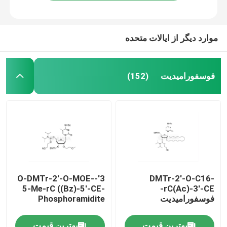
موارد دیگر از ایالات متحده
فوسفورامیدیت
(152)
صفحه اصلی
3'-O-DMTr-2'-O-MOE-
DMTr-2'-O-C16-
5-Me-rC ((Bz)-5'-CE-
rC(Ac)-3'-CE-
محصولات
فوسفورامیدیت
Phosphoramidite
فیلم های
بهترین قیمت
بهترین قیمت