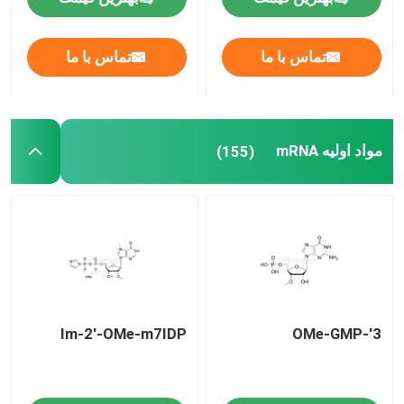
درباره ما
تماس با ما
تماس با ما
تور کارخانه
مواد اولیه mRNA
(155)
کنترل کیفیت
با ما تماس بگیرید
اخبار
Im-2'-OMe-m7IDP
3'-OMe-GMP
موارد
فوسفورامیدیت