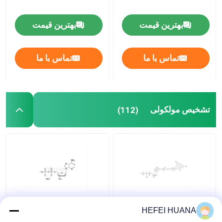
بهترین قیمت
بهترین قیمت
تماس با ما
تماس با ما
تشخیص مولکولی
(112)
فلوروسئین-۱۲-دوتپ 1
نمک دی سدیم dADP
HEFEI HUANA
میلیمتر محلول سدیم