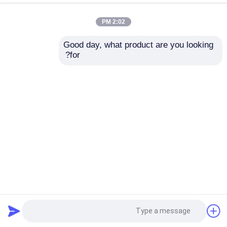
2:02 PM
بهترین قیمت
بهترین قیمت
Good day, what product are you looking 
for?
تماس با ما
تماس با ما
بیشتر ببینید
خانه
دربارهی ما
تماس با ما
Desktop Site
نقشه سایت
سیاست حفظ حریم خصوصی
کیفیت
فوسفورامیدیت
کارخانه چین.Copyright © 2025
Huana Biomedical Technology Co.Ltd. All Rights
Reserved.