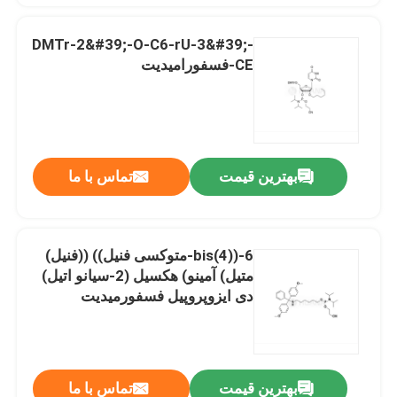
DMTr-2&#39;-O-C6-rU-3&#39;-
CE-فسفورامیدیت
بهترین قیمت
تماس با ما
6-((bis(4-متوکسی فنيل)) ((فنیل)
متيل) آمینو) هکسيل (2-سیانو اتیل)
دی ایزوپروپیل فسفورمیدیت
بهترین قیمت
تماس با ما