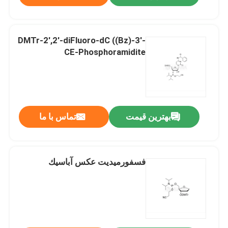
DMTr-2',2'-diFluoro-dC ((Bz)-3'-
CE-Phosphoramidite
بهترین قیمت
تماس با ما
فسفورمیدیت عكس آباسيك