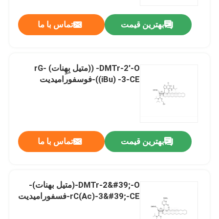
بهترین قیمت
تماس با ما
درباره ما
تور کارخانه
DMTr-2'-O- ((متیل بِهِنات) -rG
((iBu) -3-CE-فوسفورامیدیت
کنترل کیفیت
با ما تماس بگیرید
بهترین قیمت
تماس با ما
اخبار
موارد
DMTr-2&#39;-O-(متیل بهنات)-
rC(Ac)-3&#39;-CE-فسفورامیدیت
فوسفورامیدیت