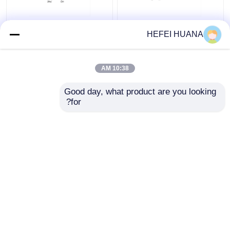
فلوروسئین-۱۲-دوتپ 1
نمک دی سدیم dADP
HEFEI HUANA
میلیمتر محلول سدیم
10:38 AM
بهترین قیمت
بهترین قیمت
Good day, what product are you looking 
for?
تماس با ما
تماس با ما
بیشتر ببینید
خانه
دربارهی ما
تماس با ما
Desktop Site
نقشه سایت
سیاست حفظ حریم خصوصی