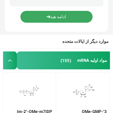
سیستم تحویل
خدمات سفارشی
موارد دیگر از ایالات متحده
مواد اولیه mRNA
(155)
Im-2'-OMe-m7IDP
3'-OMe-GMP