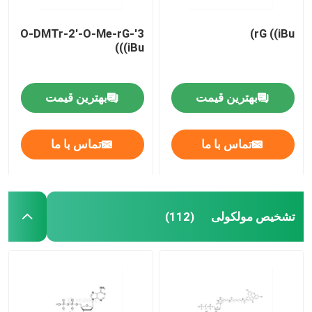
3'-O-DMTr-2'-O-Me-rG
rG ((iBu)
((iBu)
بهترین قیمت
بهترین قیمت
تماس با ما
تماس با ما
تشخیص مولکولی
(112)