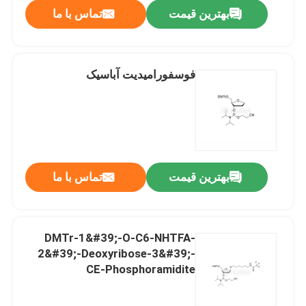
بهترین قیمت
تماس با ما
فوسفورامیدیت آباسیک
بهترین قیمت
تماس با ما
صفحه اصلی
DMTr-1&#39;-O-C6-NHTFA-
2&#39;-Deoxyribose-3&#39;-
محصولات
CE-Phosphoramidite
فیلم های