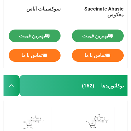
Succinate Abasic
سوکسینات آباس
معکوس
بهترین قیمت
بهترین قیمت
تماس با ما
تماس با ما
نوکلئوزیدها
(162)