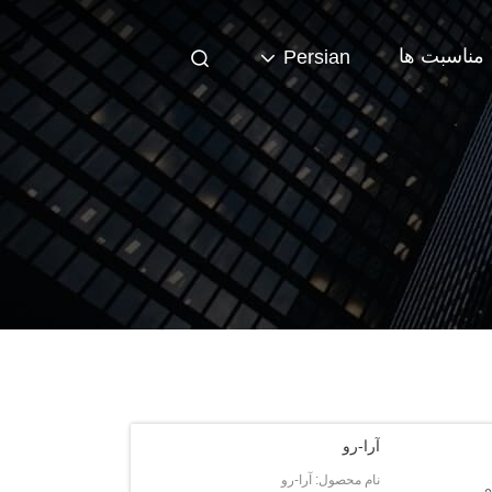
مناسبت ها
Persian
آرا-رو
نام محصول: آرا-رو