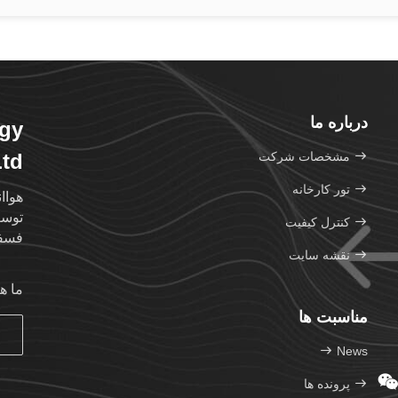
درباره ما
ogy
مشخصات شرکت
Ltd
تور کارخانه
هواا
توسعه
کنترل کیفیت
فسفو
نقشه سایت
ما ه
مناسبت ها
News
پرونده ها