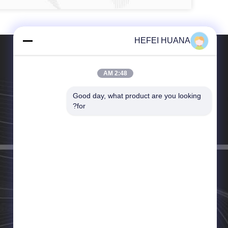
HEFEI HUANA
2:48 AM
Good day, what product are you looking 
تلفن：86-157-5542-6646
for?
ایمیل：sales@huanaok.com.cn