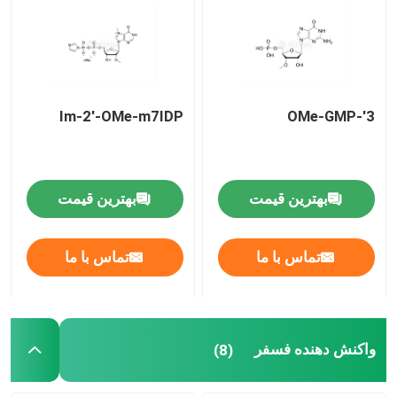
درباره ما
تور کارخانه
Im-2'-OMe-m7IDP
3'-OMe-GMP
کنترل کیفیت
بهترین قیمت
بهترین قیمت
با ما تماس بگیرید
تماس با ما
تماس با ما
اخبار
موارد
واکنش دهنده فسفر
(8)
فوسفورامیدیت