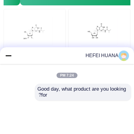
3'-O-DMTr-2'-O-Me-rG
rG ((iBu)
HEFEI HUANA
((iBu)
7:24 PM
بهترین قیمت
بهترین قیمت
Good day, what product are you looking 
for?
تماس با ما
تماس با ما
بیشتر ببینید