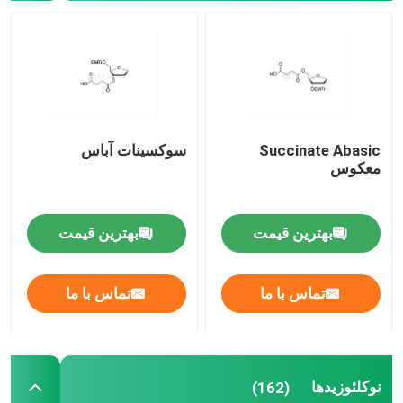
سیستم تحویل
خدمات سفارشی
Succinate Abasic
سوکسینات آباس
معکوس
بهترین قیمت
بهترین قیمت
تماس با ما
تماس با ما
نوکلئوزیدها
(162)