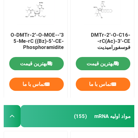
3'-O-DMTr-2'-O-MOE-
DMTr-2'-O-C16-
5-Me-rC ((Bz)-5'-CE-
rC(Ac)-3'-CE-
فوسفورامیدیت
Phosphoramidite
بهترین قیمت
بهترین قیمت
تماس با ما
تماس با ما
صفحه اصلی
مواد اولیه mRNA
(155)
محصولات
فیلم های