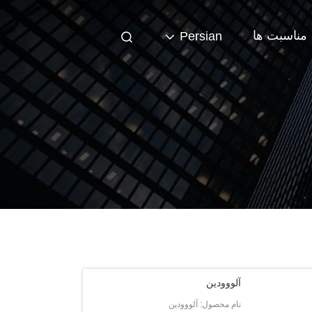
مناسبت ها
Persian
آلووودین
نام محصول: آلووودین