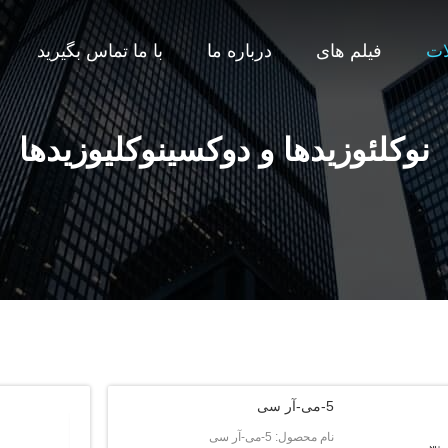
ات
فیلم های
درباره ما
با ما تماس بگیرید
نوکلئوزیدها و دوکسینوکلیوزیدها
5-می-آر سی
نام محصول: 5-می-آر سی