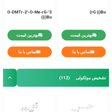
3'-O-DMTr-2'-O-Me-rG
rG ((iBu)
((iBu)
بهترین قیمت
بهترین قیمت
تماس با ما
تماس با ما
تشخیص مولکولی
(112)