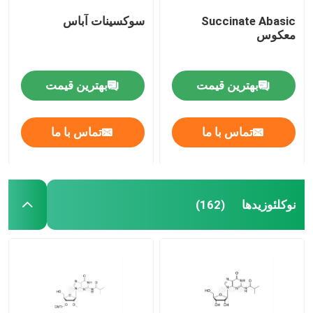
Succinate Abasic
سوکسینات آباس
معکوس
بهترین قیمت
بهترین قیمت
تماس با ما
تماس با ما
نوکلئوزیدها
(162)