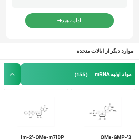
سیستم تحویل
خدمات سفارشی
موارد دیگر از ایالات متحده
مواد اولیه mRNA
(155)
Im-2'-OMe-m7IDP
3'-OMe-GMP