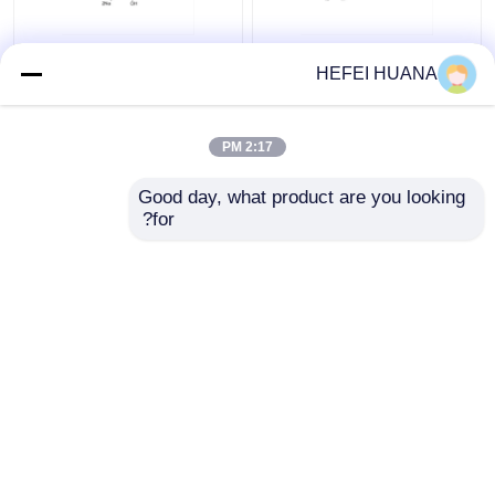
فلوروسئین-۱۲-دوتپ 1
نمک دی سدیم dADP
HEFEI HUANA
میلیمتر محلول سدیم
2:17 PM
بهترین قیمت
بهترین قیمت
Good day, what product are you looking 
for?
تماس با ما
تماس با ما
بیشتر ببینید
خانه
دربارهی ما
تماس با ما
Desktop Site
نقشه سایت
سیاست حفظ حریم خصوصی