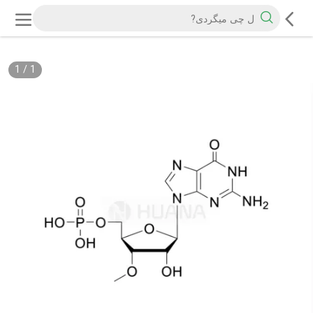
1
/
1