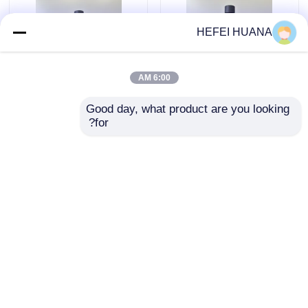
HEFEI HUANA
درباره ما
6:00 AM
تور کارخانه
Good day, what product are you looking 
for?
اولیگو-0.36M DCA
اولیگو-0.05M اکسید
کنترل کیفیت
Deblock
کننده
با ما تماس بگیرید
ارسال سؤال
ارسال سؤال
اخبار
خانه
دربارهی ما
تماس با ما
Desktop Site
موارد
نقشه سایت
سیاست حفظ حریم خصوصی
فوسفورامیدیت