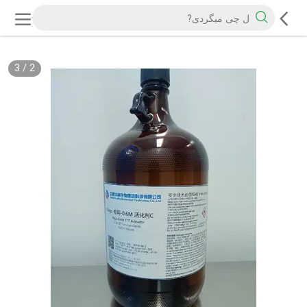
3
/
2