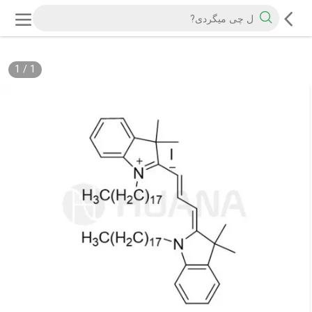
1
/
1