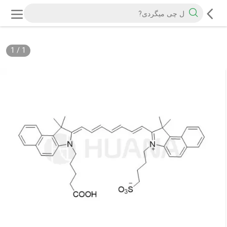
1
/
1