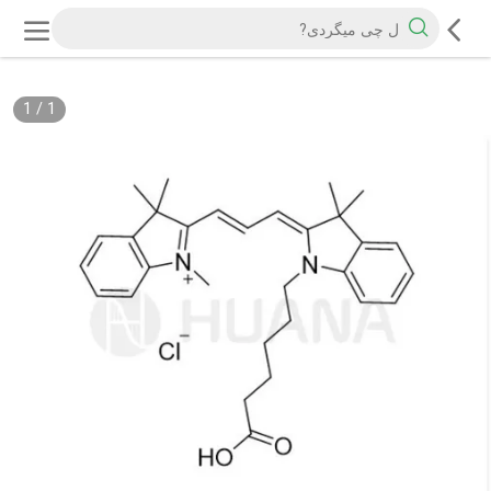
1
/
1