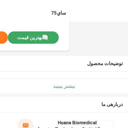
ساي75
بهترین قیمت
توضیحات محصول
بیشتر ببینید
دربارهی ما
Huana Biomedical