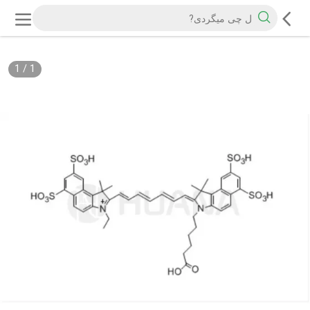
1
/
1