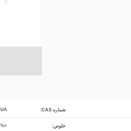
N/A
شماره CAS:
>95%
خلوص: