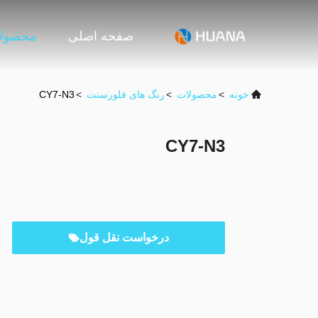
صفحه اصلی
محصول
خونه
>
محصولات
>
رنگ های فلورسنت
>
CY7-N3
CY7-N3
درخواست نقل قول