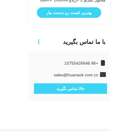
محلول سدیم 3′-آزیدو-ddATP 100mM
بهترین قیمت رو بدست بیار
با ما تماس بگیرید
+86 15755426646
sales@huanaok.com.cn
حالا تماس بگیرید