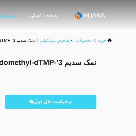
صفحه اصلی
محصول
خونه
>
محصولات
>
تشخیص مولکولی
>
نمک سدیم 3′-O-azidomethyl-dTMP
نمک سدیم 3′-O-azidomethyl-dTMP
درخواست نقل قول