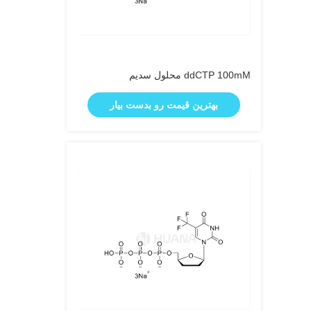
ddCTP 100mM محلول سدیم
بهترین قیمت رو بدست بیار