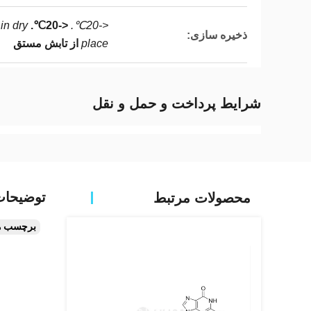
in dry
<-20℃.
<-20℃.
ذخیره سازی:
place
از تابش مستق
شرایط پرداخت و حمل و نقل
توضیحا
محصولات مرتبط
برچسب ه