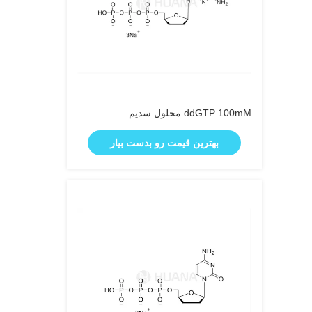
ddGTP 100mM محلول سدیم
بهترین قیمت رو بدست بیار