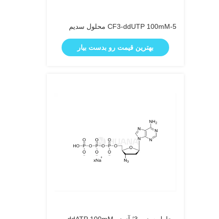
5-CF3-ddUTP 100mM محلول سدیم
بهترین قیمت رو بدست بیار