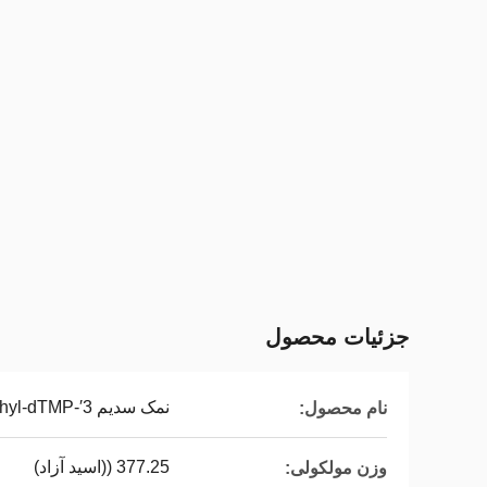
جزئیات محصول
نمک سدیم 3′-O-azidomethyl-dTMP
نام محصول:
377.25 ((اسید آزاد)
وزن مولکولی: