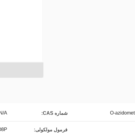
N/A
شماره CAS:
6N5O8P
فرمول مولکولی: