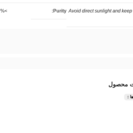
>99%
Purity:
Avoid direct sunlight and keep 
ت محصول
ا：