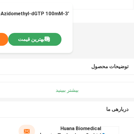
3′-O-Azidomethyl-dGTP 100mM محلول سدیم
بهترین قیمت
توضیحات محصول
بیشتر ببینید
دربارهی ما
Huana Biomedical