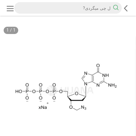
1
/
1