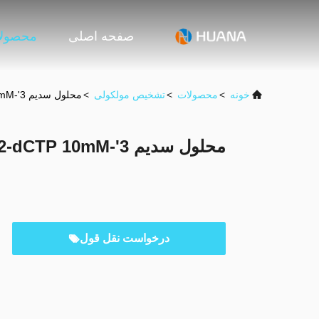
صفحه اصلی
محصول
خونه
>
محصولات
>
تشخیص مولکولی
>
محلول سدیم 3'-ONH2-dCTP 10mM
محلول سدیم 3'-ONH2-dCTP 10mM
درخواست نقل قول