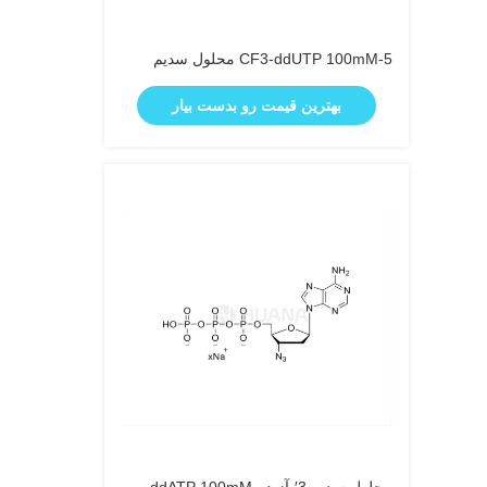
5-CF3-ddUTP 100mM محلول سدیم
بهترین قیمت رو بدست بیار