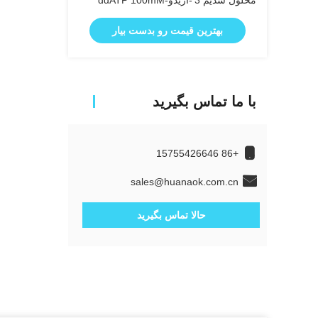
محلول سدیم 3′-آزیدو-ddATP 100mM
بهترین قیمت رو بدست بیار
با ما تماس بگیرید
+86 15755426646
sales@huanaok.com.cn
حالا تماس بگیرید