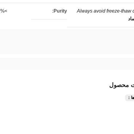
>99%
Purity:
Always avoid freeze-thaw 
اد
ت محصول
ا：