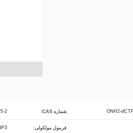
5-75-2
شماره CAS:
O13P3
فرمول مولکولی: