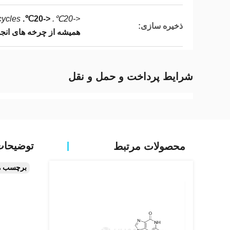
cycles
<-20℃.
<-20℃.
ذخیره سازی:
همیشه از چرخه های انجم
شرایط پرداخت و حمل و نقل
توضیحا
محصولات مرتبط
برچسب ه