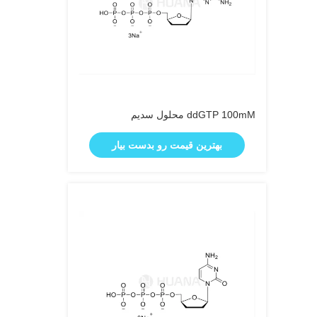
ddGTP 100mM محلول سدیم
بهترین قیمت رو بدست بیار