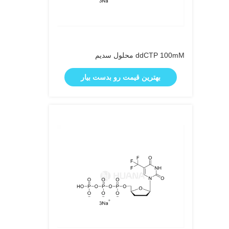
ddCTP 100mM محلول سدیم
بهترین قیمت رو بدست بیار