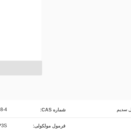
45-28-4
شماره CAS:
11P3S
فرمول مولکولی: