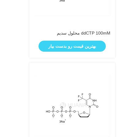
ddCTP 100mM محلول سدیم
بهترین قیمت رو بدست بیار