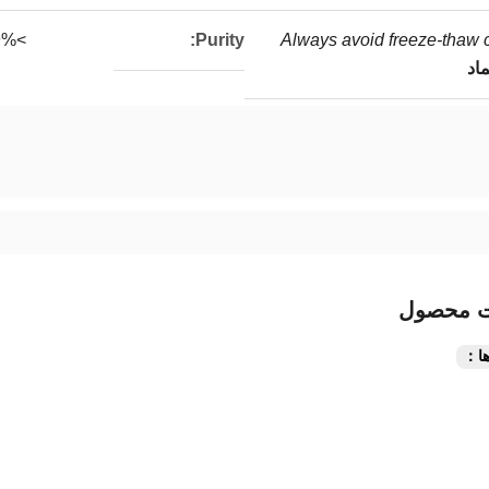
>99%
Purity:
Always avoid freeze-thaw 
اد
ت محصول
ا：