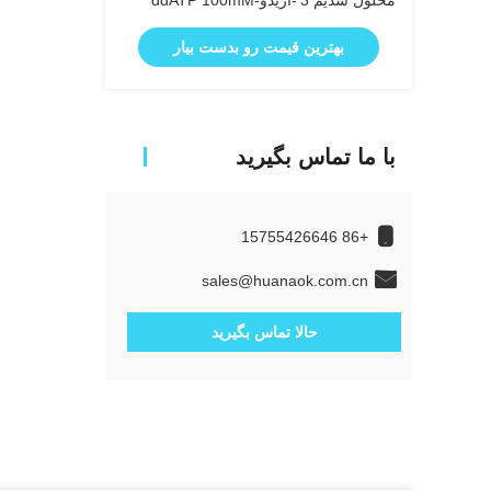
محلول سدیم 3′-آزیدو-ddATP 100mM
بهترین قیمت رو بدست بیار
با ما تماس بگیرید
+86 15755426646
sales@huanaok.com.cn
حالا تماس بگیرید