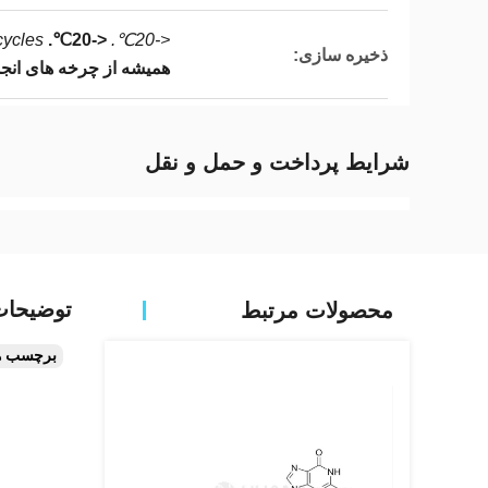
cycles
<-20℃.
<-20℃.
ذخیره سازی:
همیشه از چرخه های انجم
شرایط پرداخت و حمل و نقل
توضیحا
محصولات مرتبط
برچسب ه