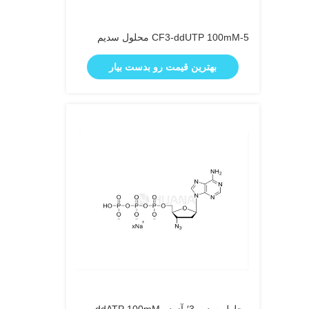
5-CF3-ddUTP 100mM محلول سدیم
بهترین قیمت رو بدست بیار