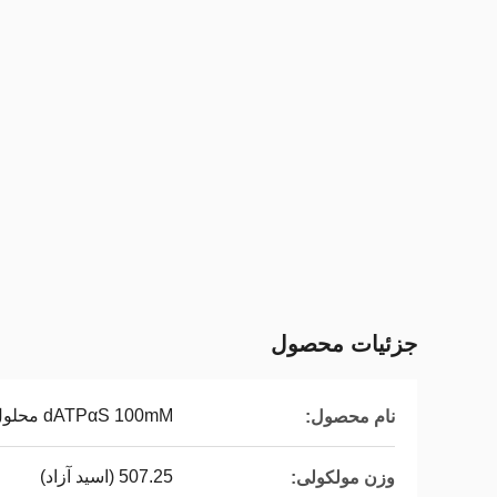
جزئیات محصول
dATPαS 100mM محلول سدیم
نام محصول:
507.25 (اسید آزاد)
وزن مولکولی: