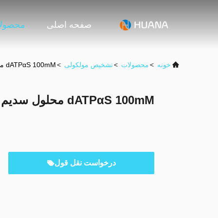
صفحه اصلی
محصول
خونه
>
محصولات
>
تشخیص مولکولی
>
dATPαS 100mM محلول سدیم
dATPαS 100mM محلول سدیم
درخواست نقل قول