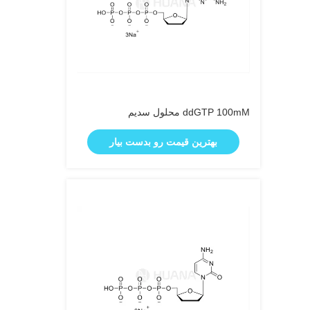
ddGTP 100mM محلول سدیم
بهترین قیمت رو بدست بیار