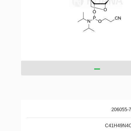
206055-7
C41H49N4