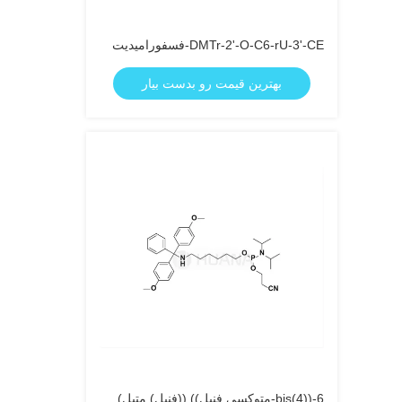
DMTr-2'-O-C6-rU-3'-CE-فسفورامیدیت
بهترین قیمت رو بدست بیار
6-((bis(4-متوکسی فنيل)) ((فنیل) متيل)