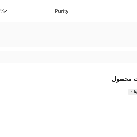
>99%
Purity:
ت محصول
ا：