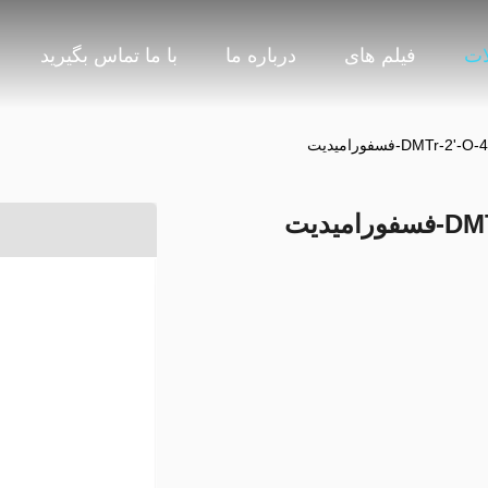
ات
فیلم های
درباره ما
با ما تماس بگیرید
DMTr-فسفورامیدیت
یدیت