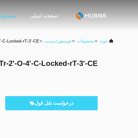
صفحه اصلی
محصول
خونه
>
محصولات
>
فوسفورامیدیت
>
-2'-O-4'-C-Locked-rT-3'-CE
DMTr-2'-O-4'-C-Locked-rT-3'-CE-فسفورام
درخواست نقل قول