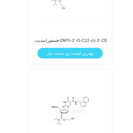
DMTr-2'-O-C22-rU-3'-CE-فسفورامیدیت
بهترین قیمت رو بدست بیار