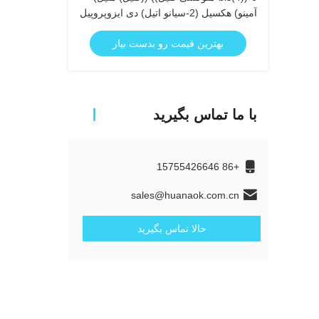
آمینو) هکسيل (2-سیانو اتیل) دی ایزوپروپیل
فسفورمیدیت
بهترین قیمت رو بدست بیار
با ما تماس بگیرید
+86 15755426646
sales@huanaok.com.cn
حالا تماس بگیرید