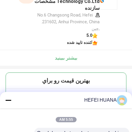
Technology Co.Ltd مشخصات
سازنده
No.6 Changsong Road, Hefei
231602, Anhui Province, China.
,چین
5.0
کننده تایید شده
بیشتر ببینید
بهترين قيمت رو براي
DMTr-2'-O-Me-rG ((iBu)-3'-CE-
HEFEI HUANA
Phosphoramidite
5:55 AM