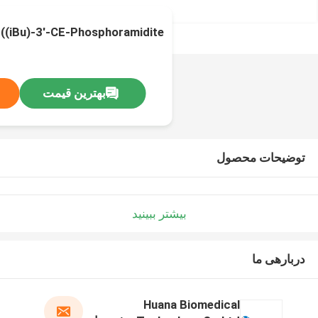
((iBu)-3'-CE-Phosphoramidite
بهترین قیمت
توضیحات محصول
بیشتر ببینید
دربارهی ما
Huana Biomedical