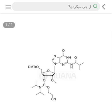
1
/
1