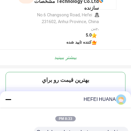
Technology Co.Ltd مشخصات
سازنده
No.6 Changsong Road, Hefei
231602, Anhui Province, China.
,چین
5.0
کننده تایید شده
بیشتر ببینید
بهترين قيمت رو براي
DMTr-2'-O-Me-rA(Bz)-3'-CE-
HEFEI HUANA
فوسفورمیدیت
8:33 PM