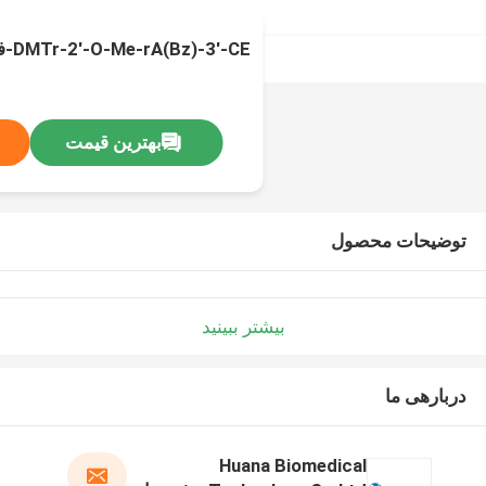
DMTr-2'-O-Me-rA(Bz)-3'-CE-فوسفورمیدیت
بهترین قیمت
توضیحات محصول
بیشتر ببینید
دربارهی ما
Huana Biomedical