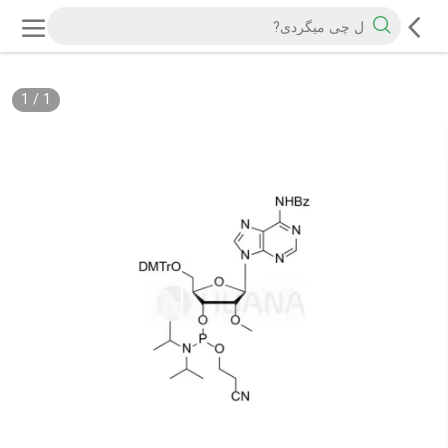
1
/
1