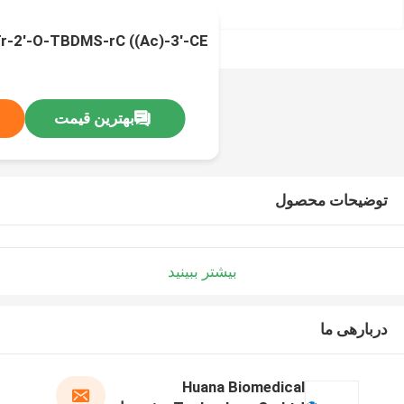
DMTr-2'-O-TBDMS-rC ((Ac)-3'-CE -فوسفورا
بهترین قیمت
توضیحات محصول
بیشتر ببینید
دربارهی ما
Huana Biomedical