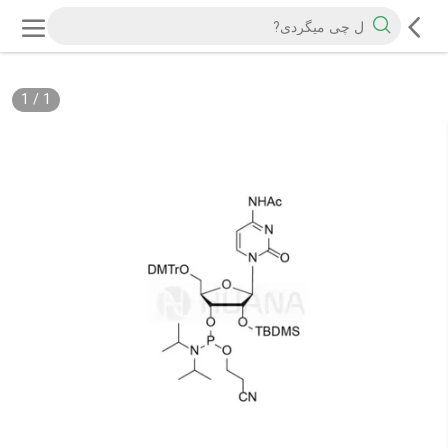
1
/
1