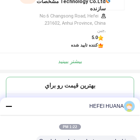
Technology Co.Ltd مشخصات
سازنده
No.6 Changsong Road, Hefei
231602, Anhui Province, China.
,چین
5.0
کننده تایید شده
بیشتر ببینید
بهترين قيمت رو براي
DMTr-2'-O-TBDMS-rC ((Ac)-3'-
HEFEI HUANA
CE -فوسفورامیدیت
1:22 PM